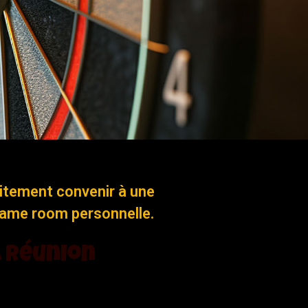
itement convenir à une
 game room personnelle.
a Réunion